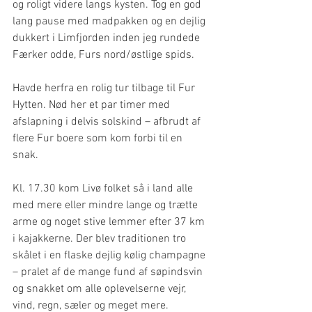
og roligt videre langs kysten. Tog en god 
lang pause med madpakken og en dejlig 
dukkert i Limfjorden inden jeg rundede 
Færker odde, Furs nord/østlige spids.
Havde herfra en rolig tur tilbage til Fur 
Hytten. Nød her et par timer med 
afslapning i delvis solskind – afbrudt af 
flere Fur boere som kom forbi til en 
snak.
Kl. 17.30 kom Livø folket så i land alle 
med mere eller mindre lange og trætte 
arme og noget stive lemmer efter 37 km 
i kajakkerne. Der blev traditionen tro 
skålet i en flaske dejlig kølig champagne 
– pralet af de mange fund af søpindsvin 
og snakket om alle oplevelserne vejr, 
vind, regn, sæler og meget mere.