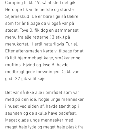
Camping til kl. 19, så af sted det gik. 
Heroppe fik vi de bedste og største 
Stjerneskud. De er bare lige så lækre 
som for år tilbage da vi også var på 
stedet. Tove O. fik dog en sammensat 
menu fra alle retterne ( 3 stk.) på 
menukortet.  Hertil naturligvis Fur øl.
Efter aftensmaden kørte vi tilbage for at 
få lidt hjemmebagt kage, småkager og 
muffins. Ejvind og Tove B. havde 
medbragt gode forsyninger. Da kl. var 
godt 22 gik vi til køjs.
Det var så ikke alle i området som var 
med på den idé. Nogle unge mennesker 
i huset ved siden af, havde tændt op i 
saunaen og de skulle have badefest.  
Meget glade unge mennesker med 
meget høje lyde og meget høje plask fra 