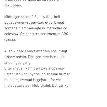
roklubben.
Middagen stod på Peters ikke-helt-
pullede-men-super-lækre-pork med 
Jørgens hjemmebagte burgerboller og 
coleslaw. Og et større sortiment af BBQ-
saucer.
Allan kiggede langt efter sin lige lovligt 
frosne rødvin. Den gemmer han til en 
anden god gang.
Efter maden kom den lokale opsyns-
Peter. Han var i hygge- og snakke humør 
men ikke ovenud begejstret for vor 
tilstedeværelse i klublokalet. Det var kun 
meningen, at vi skulle have adgang til de 
to badeværelser – og ikke til førstesalen. 
Men vi skulle jo huske ”at det ikke er 