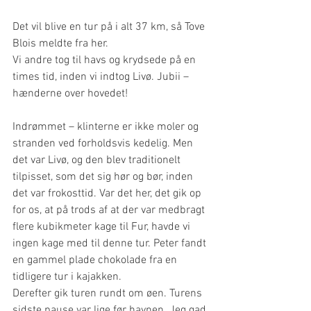
Det vil blive en tur på i alt 37 km, så Tove 
Blois meldte fra her.
Vi andre tog til havs og krydsede på en 
times tid, inden vi indtog Livø. Jubii – 
hænderne over hovedet!
Indrømmet – klinterne er ikke moler og 
stranden ved forholdsvis kedelig. Men 
det var Livø, og den blev traditionelt 
tilpisset, som det sig hør og bør, inden 
det var frokosttid. Var det her, det gik op 
for os, at på trods af at der var medbragt 
flere kubikmeter kage til Fur, havde vi 
ingen kage med til denne tur. Peter fandt 
en gammel plade chokolade fra en 
tidligere tur i kajakken.
Derefter gik turen rundt om øen. Turens 
sidste pause var lige før havnen. Jeg gad 