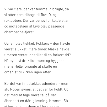
Vi var flere, der var temmelig brugte, da 
vi atter kom tilbage til Tove O. og 
roklubben. Der var behov for kolde øller 
og indtagelsen af Livø blev passende 
champagne-fjeret.
Ovnen blev tjekket. Pokkers – den havde 
været slukket i flere timer. Måske havde 
timeren været indstillet til en forkert tid? 
Nå pyt – vi drak lidt mere og hyggede, 
mens Helle forsøgte at skaffe en 
organist til kirken ugen efter.
Bordet var fint dækket udendørs - men 
ak. Nogen synes, at det var for koldt. Og 
det med at tage mere tøj på, var 
åbenbart en dårlig løsning. Hmmm. Så 
vi bordede bordene på førstesalen i 