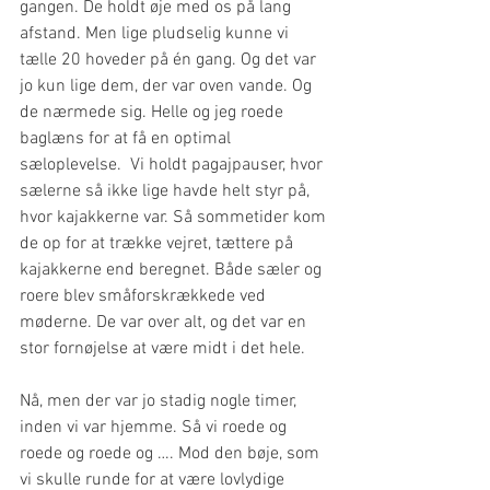
gangen. De holdt øje med os på lang 
afstand. Men lige pludselig kunne vi 
tælle 20 hoveder på én gang. Og det var 
jo kun lige dem, der var oven vande. Og 
de nærmede sig. Helle og jeg roede 
baglæns for at få en optimal 
sæloplevelse.  Vi holdt pagajpauser, hvor 
sælerne så ikke lige havde helt styr på, 
hvor kajakkerne var. Så sommetider kom 
de op for at trække vejret, tættere på 
kajakkerne end beregnet. Både sæler og 
roere blev småforskrækkede ved 
møderne. De var over alt, og det var en 
stor fornøjelse at være midt i det hele.
Nå, men der var jo stadig nogle timer, 
inden vi var hjemme. Så vi roede og 
roede og roede og …. Mod den bøje, som 
vi skulle runde for at være lovlydige 