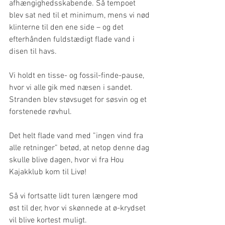
afhængighedsskabende. Så tempoet 
blev sat ned til et minimum, mens vi nød 
klinterne til den ene side – og det 
efterhånden fuldstædigt flade vand i 
disen til havs.
Vi holdt en tisse- og fossil-finde-pause, 
hvor vi alle gik med næsen i sandet. 
Stranden blev støvsuget for søsvin og et 
forstenede røvhul.
Det helt flade vand med ”ingen vind fra 
alle retninger” betød, at netop denne dag 
skulle blive dagen, hvor vi fra Hou 
Kajakklub kom til Livø!
Så vi fortsatte lidt turen længere mod 
øst til der, hvor vi skønnede at ø-krydset 
vil blive kortest muligt.