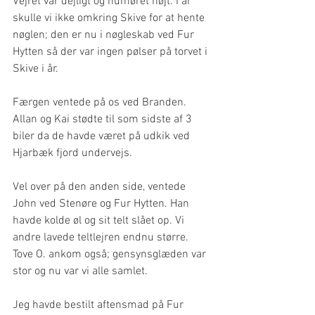
Vejret var dejligt og humøret højt. I år 
skulle vi ikke omkring Skive for at hente 
nøglen; den er nu i nøgleskab ved Fur 
Hytten så der var ingen pølser på torvet i 
Skive i år.
Færgen ventede på os ved Branden. 
Allan og Kai stødte til som sidste af 3 
biler da de havde været på udkik ved 
Hjarbæk fjord undervejs.
Vel over på den anden side, ventede 
John ved Stenøre og Fur Hytten. Han 
havde kolde øl og sit telt slået op. Vi 
andre lavede teltlejren endnu større. 
Tove O. ankom også; gensynsglæden var 
stor og nu var vi alle samlet.
Jeg havde bestilt aftensmad på Fur 