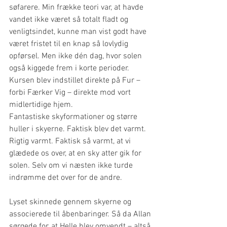
søfarere. Min frække teori var, at havde 
vandet ikke været så totalt fladt og 
venligtsindet, kunne man vist godt have 
været fristet til en knap så lovlydig 
opførsel. Men ikke dén dag, hvor solen 
også kiggede frem i korte perioder.
Kursen blev indstillet direkte på Fur – 
forbi Færker Vig – direkte mod vort 
midlertidige hjem.
Fantastiske skyformationer og større 
huller i skyerne. Faktisk blev det varmt. 
Rigtig varmt. Faktisk så varmt, at vi 
glædede os over, at en sky atter gik for 
solen. Selv om vi næsten ikke turde 
indrømme det over for de andre.
Lyset skinnede gennem skyerne og 
associerede til åbenbaringer. Så da Allan 
sørgede for, at Helle blev omvendt – altså 