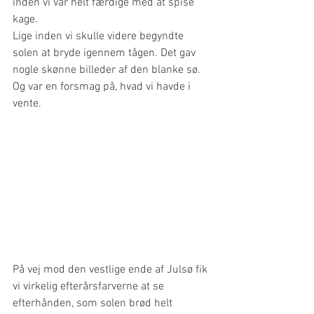
inden vi var helt færdige med at spise 
kage.
Lige inden vi skulle videre begyndte 
solen at bryde igennem tågen. Det gav 
nogle skønne billeder af den blanke sø. 
Og var en forsmag på, hvad vi havde i 
vente.
På vej mod den vestlige ende af Julsø fik 
vi virkelig efterårsfarverne at se 
efterhånden, som solen brød helt 