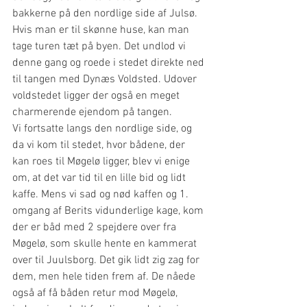
bakkerne på den nordlige side af Julsø. 
Hvis man er til skønne huse, kan man 
tage turen tæt på byen. Det undlod vi 
denne gang og roede i stedet direkte ned 
til tangen med Dynæs Voldsted. Udover 
voldstedet ligger der også en meget 
charmerende ejendom på tangen.
Vi fortsatte langs den nordlige side, og 
da vi kom til stedet, hvor bådene, der 
kan roes til Møgelø ligger, blev vi enige 
om, at det var tid til en lille bid og lidt 
kaffe. Mens vi sad og nød kaffen og 1. 
omgang af Berits vidunderlige kage, kom 
der er båd med 2 spejdere over fra 
Møgelø, som skulle hente en kammerat 
over til Juulsborg. Det gik lidt zig zag for 
dem, men hele tiden frem af. De nåede 
også af få båden retur mod Møgelø, 