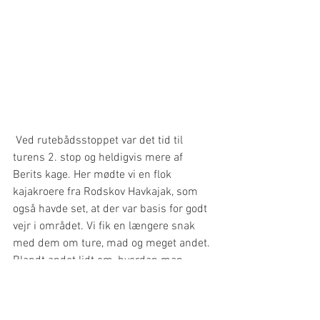
 Ved rutebådsstoppet var det tid til 
turens 2. stop og heldigvis mere af 
Berits kage. Her mødte vi en flok 
kajakroere fra Rodskov Havkajak, som 
også havde set, at der var basis for godt 
vejr i området. Vi fik en længere snak 
med dem om ture, mad og meget andet. 
Blandt andet lidt om, hvordan man 
håndterer, at ens klub ligger pænt inde i 
landet, og man er nødt til kun at kunne 
have nogle af kajakkerne liggende ved 