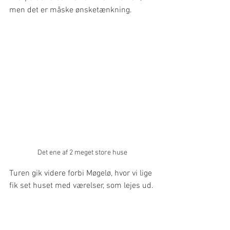
men det er måske ønsketænkning.
Det ene af 2 meget store huse
Turen gik videre forbi Møgelø, hvor vi lige 
fik set huset med værelser, som lejes ud.
Herefter gik vi i land over for Møgelø, 
hvor vi spiste vores frokost. Her måtte vi 
stå i læ ved et skur, da en regnbue skulle 