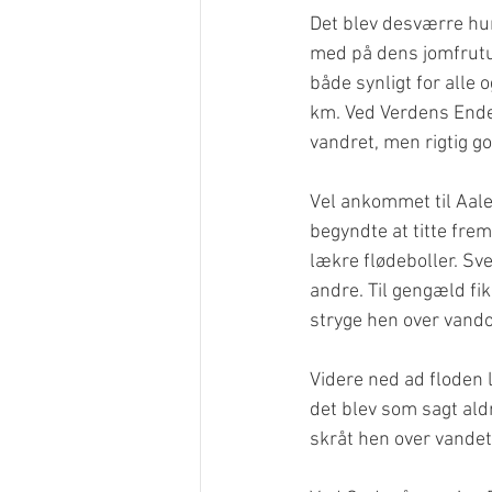
Det blev desværre hurt
med på dens jomfrutu
både synligt for alle
km. Ved Verdens Ende 
vandret, men rigtig go
Vel ankommet til Aale 
begyndte at titte fre
lækre flødeboller. Sv
andre. Til gengæld fi
stryge hen over vando
Videre ned ad floden l
det blev som sagt aldr
skråt hen over vand