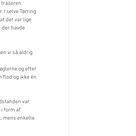
traileren. 
. I selve Tørring 
t det var lige 
, der havde 
en vi så aldrig 
øglerne og efter 
 flod og ikke én 
standen var 
i form af 
t, mens enkelte 