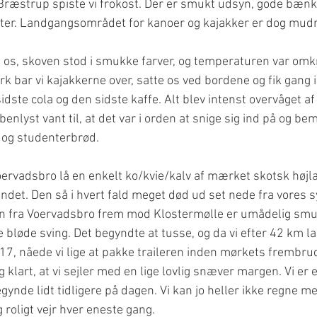
æstrup spiste vi frokost. Der er smukt udsyn, gode bænk
tter. Landgangsområdet for kanoer og kajakker er dog mudr
d os, skoven stod i smukke farver, og temperaturen var omk
 bar vi kajakkerne over, satte os ved bordene og fik gang i 
idste cola og den sidste kaffe. Alt blev intenst overvåget 
benlyst vant til, at det var i orden at snige sig ind på og be
 og studenterbrød.
ervadsbro lå en enkelt ko/kvie/kalv af mærket skotsk højl
et. Den så i hvert fald meget død ud set nede fra vores s
ren fra Voervadsbro frem mod Klostermølle er umådelig sm
 bløde sving. Det begyndte at tusse, og da vi efter 42 km l
 17, nåede vi lige at pakke traileren inden mørkets frembrud
lart, at vi sejler med en lige lovlig snæver margen. Vi er e
ynde lidt tidligere på dagen. Vi kan jo heller ikke regne med
g roligt vejr hver eneste gang.