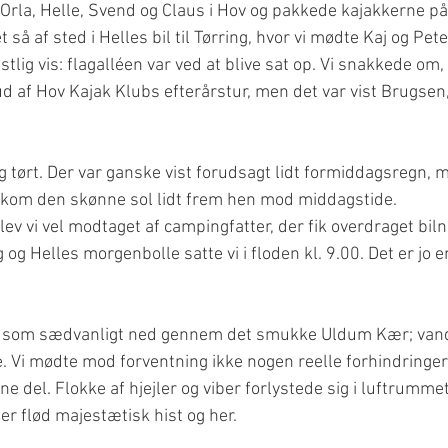
Orla, Helle, Svend og Claus i Hov og pakkede kajakkerne på 
å af sted i Helles bil til Tørring, hvor vi mødte Kaj og Peter
tlig vis: flagalléen var ved at blive sat op. Vi snakkede om, a
ud af Hov Kajak Klubs efterårstur, men det var vist Brugsen
g tørt. Der var ganske vist forudsagt lidt formiddagsregn, m
d kom den skønne sol lidt frem hen mod middagstide.
lev vi vel modtaget af campingfatter, der fik overdraget biln
og Helles morgenbolle satte vi i floden kl. 9.00. Det er jo en
 som sædvanligt ned gennem det smukke Uldum Kær; vand
. Vi mødte mod forventning ikke nogen reelle forhindringer 
e del. Flokke af hjejler og viber forlystede sig i luftrumme
r flød majestætisk hist og her.