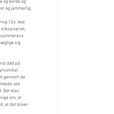
e og borde og 
et og jammerlig.
ring 10o. Ved 
slikspiseriet, 
af sommerens 
mægtige sig 
and død på 
ynsvinkel.
uk gennem de 
andede ved 
. Det blev 
nige om, at 
, at det bliver 