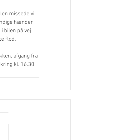
glen missede vi 
kyndige hænder 
i bilen på vej 
e flod.
ikken; afgang fra 
ring kl. 16.30. 