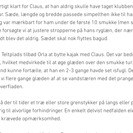
igt klart for Claus, at han aldrig skulle have taget klubben
r. Sæde, længde og bredde passede simpelthen ikke til ham
 og var mærkbart for ham under de første 10 smukke (men 
forsøgte vi at justere stropperne på hans ryglæn, der nær
dt blev det aldrig. Sædet skal nok flyttes bagud.
Teltplads tilbød Orla at bytte kajak med Claus. Det var bed
m, hvilket medvirkede til at øge glæden over den smukke tur.
end kunne fortælle, at han en 2-3 gange havde set isfugl. D
k vi flere gange glæden af at se vandstæren med det prange
verfladen.
å der til tider et træ eller store grenstykker på langs eller
ig til alvorlige forhindringer. En enkelt delvist nedfalden el
et krævede opmærksomhed.