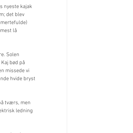
s nyeste kajak 
; det blev 
smertefulde) 
mest lå 
re. Solen 
 Kaj bød på 
en missede vi 
nde hvide bryst 
 på tværs, men 
ektrisk ledning 