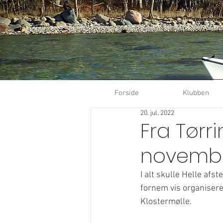
Forside
Klubben
20. jul. 2022
Fra Tørri
novembe
I alt skulle Helle af
fornem vis organiseret
Klostermølle.