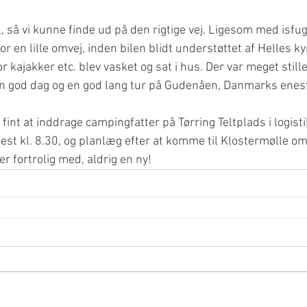
l, så vi kunne finde ud på den rigtige vej. Ligesom med isfu
or en lille omvej, inden bilen blidt understøttet af Helles 
or kajakker etc. blev vasket og sat i hus. Der var meget stille 
n god dag og en god lang tur på Gudenåen, Danmarks enest
g fint at inddrage campingfatter på Tørring Teltplads i logist
st kl. 8.30, og planlæg efter at komme til Klostermølle omk
r fortrolig med, aldrig en ny!