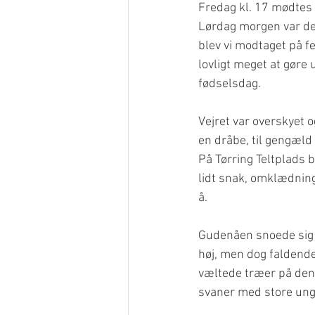
Fredag kl. 17 mødtes 
Lørdag morgen var det s
blev vi modtaget på fes
lovligt meget at gøre 
fødselsdag.
Vejret var overskyet o
en dråbe, til gengæl
På Tørring Teltplads b
lidt snak, omklædning 
å.
Gudenåen snoede sig
høj, men dog faldende
væltede træer på denn
svaner med store unge