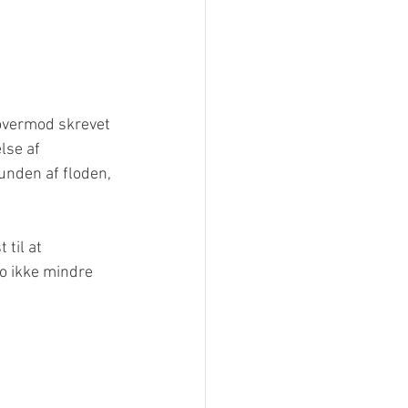
 overmod skrevet 
lse af 
bunden af floden, 
til at 
o ikke mindre 