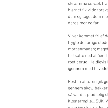
skræmme os væk fra de
hjørnet fik vi de fors
dem og taget dem med 
deres mor og far.
Vi var kommet fri af 
frygte de farlige ste
morgenmaden; meget l
fortsatte ned af åen.
roet derud. Heldigvis
igennem med hovedet
Resten af turen gik g
gennem skov,  bakker o
så var det pludselig s
Klostermølle… SUK. Vi
gang jeg skal ro den tu