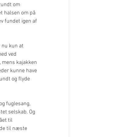
 rundt om 
jet halsen om på 
v fundet igen af 
 nu kun at 
med ved 
, mens kajakken 
teder kunne have 
undt og flyde 
og fuglesang, 
stet selskab. Og 
et til 
de til næste 