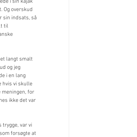
de i sin kajak 
et. Og overskud 
 sin indsats, så 
 til 
anske 
 et langt smalt 
ud og jeg 
de i en lang 
 hvis vi skulle 
e meningen, for 
nes ikke det var 
trygge, var vi 
som forsøgte at 