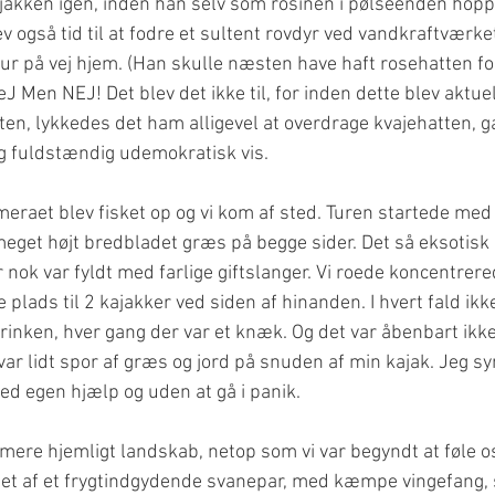
kajakken igen, inden han selv som rosinen i pølseenden hoppe
lev også tid til at fodre et sultent rovdyr ved vandkraftværk
gtur på vej hjem. (Han skulle næsten have haft rosehatten for
J Men NEJ! Det blev det ikke til, for inden dette blev aktuelt
en, lykkedes det ham alligevel at overdrage kvajehatten, g
og fuldstændig udemokratisk vis.
ameraet blev fisket op og vi kom af sted. Turen startede med
get højt bredbladet græs på begge sider. Det så eksotisk 
r nok var fyldt med farlige giftslanger. Vi roede koncentrere
 plads til 2 kajakker ved siden af hinanden. I hvert fald ikke
brinken, hver gang der var et knæk. Og det var åbenbart ikk
 var lidt spor af græs og jord på snuden af min kajak. Jeg sy
ved egen hjælp og uden at gå i panik.
ere hjemligt landskab, netop som vi var begyndt at føle os 
bet af et frygtindgydende svanepar, med kæmpe vingefang, 