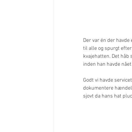
Der var én der havde 
til alle og spurgt efte
kvajehatten. Det håb s
inden han havde nået a
Godt vi havde servicete
dokumentere hændelsen
sjovt da hans hat plu