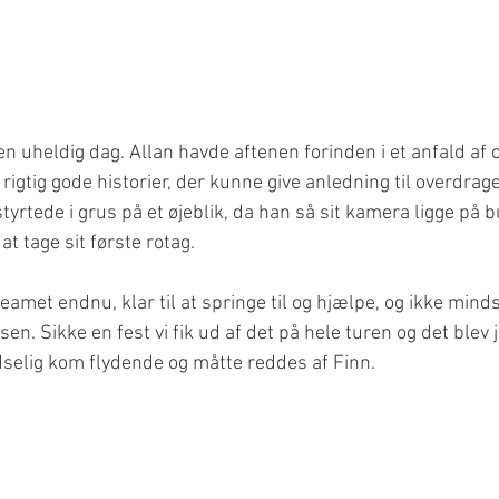
en uheldig dag. Allan havde aftenen forinden i et anfald af
r rigtig gode historier, der kunne give anledning til overdrage
tyrtede i grus på et øjeblik, da han så sit kamera ligge på 
t tage sit første rotag.
amet endnu, klar til at springe til og hjælpe, og ikke mindst 
. Sikke en fest vi fik ud af det på hele turen og det blev j
dselig kom flydende og måtte reddes af Finn.