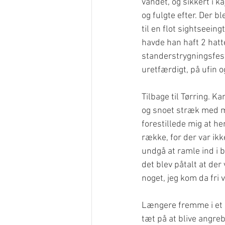
vandet, og sikkert i 
og fulgte efter. Der b
til en flot sightseein
havde han haft 2 hatte
standerstrygningsfest
uretfærdigt, på ufin 
Tilbage til Tørring. K
og snoet stræk med me
forestillede mig at he
række, for der var ikke
undgå at ramle ind i 
det blev påtalt at der
noget, jeg kom da fri 
Længere fremme i et m
tæt på at blive angre