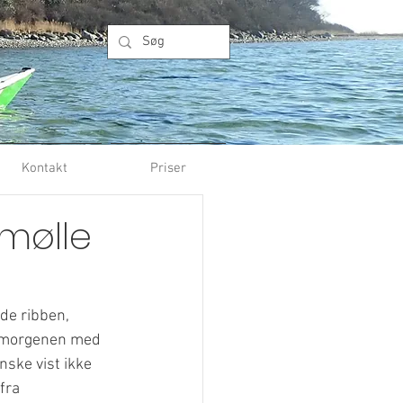
Kontakt
Priser
rmølle
de ribben, 
m morgenen med 
ske vist ikke 
fra 