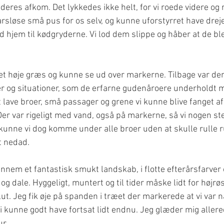
res afkom. Det lykkedes ikke helt, for vi roede videre og
varsløse små pus for os selv, og kunne uforstyrret have dre
hjem til kødgryderne. Vi lod dem slippe og håber at de ble
det høje græs og kunne se ud over markerne. Tilbage var der
der og situationer, som de erfarne gudenåroere underholdt 
ave broer, små passager og grene vi kunne blive fanget af
 Der var rigeligt med vand, også på markerne, så vi nogen s
 kunne vi dog komme under alle broer uden at skulle rulle r
 nedad.
ennem et fantastisk smukt landskab, i flotte efterårsfarver 
g dale. Hyggeligt, muntert og til tider måske lidt for højrø
lut. Jeg fik øje på spanden i træet der markerede at vi var nå
 kunne godt have fortsat lidt endnu. Jeg glæder mig allere
r. 