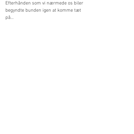
Efterhånden som vi nærmede os biler 
begyndte bunden igen at komme tæt 
på…
Går vi på grund?............
Men vi havde heldet med os. Da vi nåede 
vadevejen, kunne vi se at folk gik i vand 
til knæene….YES
Træls for dem der gik, men godt for os, 