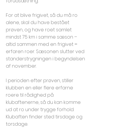
forudsætning.
For at blive frigivet, så du må ro
alene, skal du have bestået
prøven, og have roet samlet
mindst 75 km i samme sæson –
altid sammen med en frigivet =
erfaren roer. Sæsonen slutter ved
standerstrygningen i begyndelsen
af november.
I perioden efter prøven, stiller
klubben en eller flere erfarne
roere til rådighed på
klubaftenerne, så du kan komme
ud at ro under trygge forhold.
Klubaften finder sted tirsdage og
torsdage.