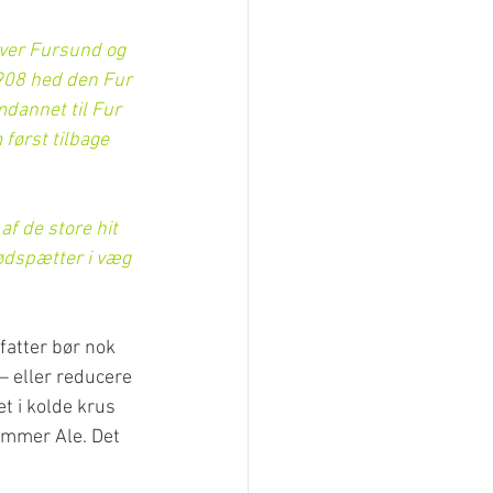
over Fursund og 
1908 hed den Fur 
dannet til Fur 
ørst tilbage 
f de store hit 
ødspætter i væg 
fatter bør nok 
– eller reducere 
et i kolde krus 
Summer Ale. Det 