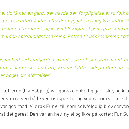
l tid lå her en gård, der havde den forpligtelse at ro folk 
ende, men efterhånden blev der bygget en rigtig kro. Indtil 
ommunen færgeriet, og kroen blev købt af øens præst og om
m uden spiritusudskænkning. Retten til udskænkning kom f
genhed ved Limfjordens vande, så er fisk naturligt nok et a
rfatter har beskrevet færgekroens fyldte rødspætter som r
ger noget om størrelsen.
dspætterne (fra Esbjerg) var ganske enkelt gigantiske, og kro
rkenstørrelsen både ved rødspætter og ved wienerschnitzel 
 var god mad. Vi drak Fur øl til, som selvfølgelig blev server
al det gøres! Den var en helt ny øl og ikke på kortet: Fur 