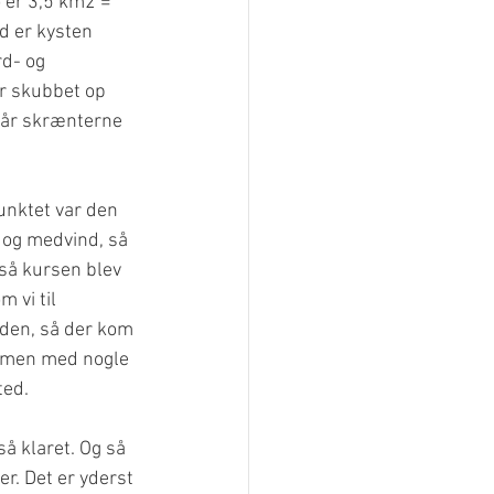
 er 3,5 km2 = 
d er kysten 
d- og 
r skubbet op 
 får skrænterne 
unktet var den 
 og medvind, så 
 så kursen blev 
 vi til 
nden, så der kom 
ammen med nogle 
ted.
så klaret. Og så 
r. Det er yderst 