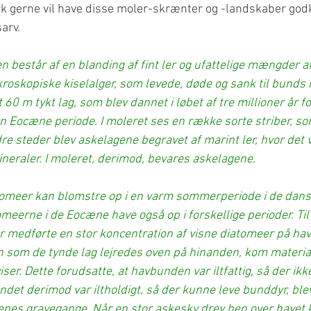
rk gerne vil have disse moler-skrænter og -landskaber god
arv.
n består af en blanding af fint ler og ufattelige mængder 
roskopiske kiselalger, som levede, døde og sank til bunds i
60 m tykt lag, som blev dannet i løbet af tre millioner år fo
den Eocæne periode. I moleret ses en række sorte striber, s
dre steder blev askelagene begravet af marint ler, hvor det 
ineraler. I moleret, derimod, bevares askelagene.
tomeer kan blomstre op i en varm sommerperiode i de dansk
eerne i de Eocæne have også op i forskellige perioder. Til 
r medførte en stor koncentration af visne diatomeer på hav
n som de tynde lag lejredes oven på hinanden, kom materialet
ser. Dette forudsatte, at havbunden var iltfattig, så der ikk
det derimod var iltholdigt, så der kunne leve bunddyr, ble
enes gravegange. Når en stor askesky drev hen over havet 