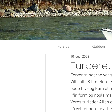
Forside
Klubben
10. dec. 2022
Turberet
Forventningerne var so
Ville alle 8 tilmeldte
både Livø og Fur i ét
i fin form og nogle m
Vores turleder Allan 
så veldefinerede arbe