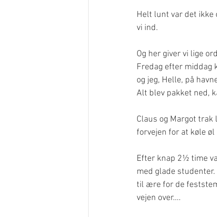
Helt lunt var det ikke
vi ind.
Og her giver vi lige o
Fredag efter middag kl
og jeg, Helle, på havn
Alt blev pakket ned, k
Claus og Margot trak l
forvejen for at køle ø
Efter knap 2½ time va
med glade studenter. 
til ære for de festste
vejen over….