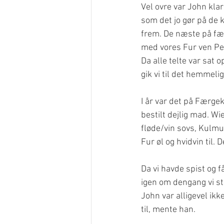
Vel ovre var John klar
som det jo gør på de k
frem. De næste på fær
med vores Fur ven Pede
Da alle telte var sat 
gik vi til det hemmelig
I år var det på Færgek
bestilt dejlig mad. Wi
fløde/vin sovs, Kulmu
Fur øl og hvidvin til. 
Da vi havde spist og f
igen om dengang vi st
John var alligevel ikk
til, mente han.