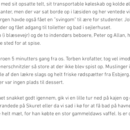
 med sit opsatte telt, sit transportable køleskab og kolde øl
anter, men der var sat borde op i læsiden og her ventede vi
gen havde også fået en ”svingom” til ære for studenter. Jo
r og fået adgang til toiletter og bad i sejlerhuset.
op (i blæsevejr) og de to indendørs beboere, Peter og Allan, h
e sted for at spise.
roen 5 minutters gang fra os. Torben krofatter, tog vel imod 
enerschnitzler så store at der ikke blev spist op. Muslinger 
le af den lækre slags og helt friske rødspætter fra Esbjer
Der var ingen plads til dessert.
ået snakket godt igennem, gik vi en lille tur ned på kajen og 
randede på Skuret eller da vi sad i kø for at få bad på havn
e helt mæt, for han købte en stor gammeldaws vaffel. Is er d