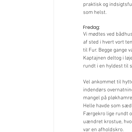
praktisk og indsigtsf
som helst.
Fredag:
Vi mødtes ved bådhusen
af sted i hvert vort t
til Fur. Begge gange v
Kaptajnen deltog i løj
rundt i en hyldest til 
Vel ankommet til hytt
indendørs overnatning.
mangel på pløkhamre. 
Helle havde som sædv
Færgekro lige rundt o
uændret krostue, hvor
var en afholdskro.