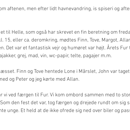
 om aftenen, men efter lidt havnevandring, is spiseri og af
rdet til Helle, som også har skrevet en fin beretning om fred
. 15, eller ca. deromkring, mødtes Finn, Tove, Margot, Allan
en. Det var et fantastisk vejr og humøret var højt. Årets Fur t
ajakker, grej, mad, vin, wc-papir, telte, pagajer m.m.
æsset. Finn og Tove hentede Lone i Mårslet, John var taget 
l ned og Peter og jeg kørte med Allan.
r vi ved færgen til Fur. Vi kom ombord sammen med to stor
Som den fest det var, tog færgen og drejede rundt om sig s
mte unge. Et held at de ikke ofrede sig ned over biler og pa