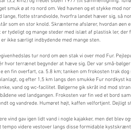
tar (3,2 km2) og fredet siden 1977 (til sammenligning: Tunø
get smuk ø at ro nord om. Ved havnen og et stykke mod nor
 lange, flotte strandvolde, hvorfra landet hæver sig, så nor
tår som en stor knold. Skrænterne afslører, hvordan øen e
 er tydeligt og mange steder med islæt af plastisk ler, der
en er ikke særligt indbydende med mange sten.
ivenhedsløs tur nord om øen stak vi over mod Fur. Pejlep
dér hvor terrænet begynder at hæve sig. Der var små-bølger
de en fin overfart, ca. 5.8 km; tanken om frokosten trak dog
planlagt, og efter 1,5 km langs den smukke Fur nordkyst kom
ke, vand og wc-facilitet. Bølgerne gik skråt ind mod stra
af bådene ved landgangen. Frokosten var fin ved et bord s
undt og vandrede. Humøret højt, kaffen velfortjent. Dejligt s
gere vind gav igen lidt vand i nogle kajakker, men det blev og
ligt tempo videre vestover langs disse formidable kystskrænte