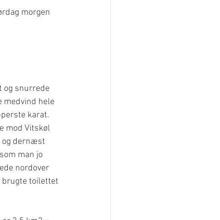
lørdag morgen 
t og snurrede 
de medvind hele 
pperste karat.
e mod Vitskøl 
t og dernæst 
 som man jo 
jede nordover 
brugte toilettet 