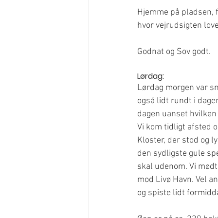
Hjemme på pladsen, fi
hvor vejrudsigten love
Godnat og Sov godt.
Lørdag:
Lørdag morgen var smu
også lidt rundt i dage
dagen uanset hvilken r
Vi kom tidligt afsted
Kloster, der stod og 
den sydligste gule s
skal udenom. Vi mødte
mod Livø Havn. Vel an
og spiste lidt formid