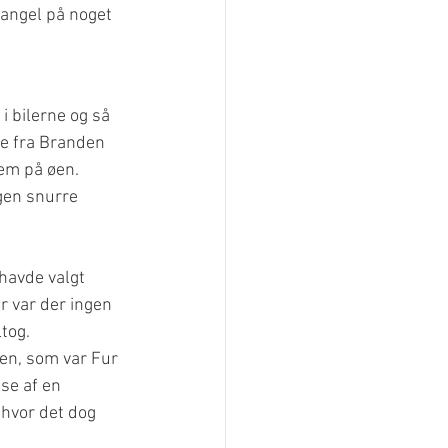
mangel på noget 
i bilerne og så 
ge fra Branden 
jem på øen. 
rgen snurre 
havde valgt 
r var der ingen 
tog.
en, som var Fur 
se af en 
hvor det dog 