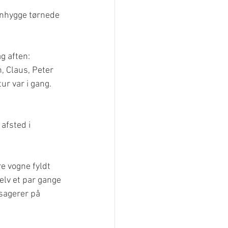
tenhygge tørnede 
ag aften:
, Claus, Peter 
ur var i gang.
afsted i 
e vogne fyldt 
elv et par gange 
ssagerer på 