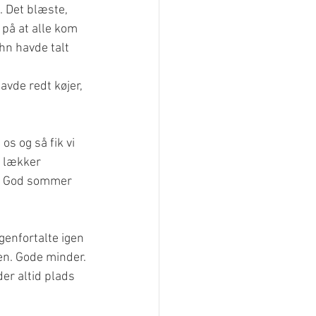
. Det blæste, 
 på at alle kom 
hn havde talt 
avde redt køjer, 
os og så fik vi 
i lækker 
g. God sommer 
genfortalte igen 
en. Gode minder. 
er altid plads 