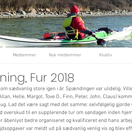
Medlemmer
Nye medlemmer
Klubliv
ning, Fur 2018
m sædvanlig store igen i år. Spændingen var ulidelig. Ville 
 (Allan, Helle, Margot, Tove O., Finn, Peter, John, Claus) ko
 hug. Lad det være sagt med det samme: selvfølgelig gjorde 
ed overskud til en supplerende tur om søndagen inden hjem
er åbenlyst bedre organiseret og kvalificeret end hans arbej
jdsopgaver var meldt ud på sædvanlig venlig vis og blev eff