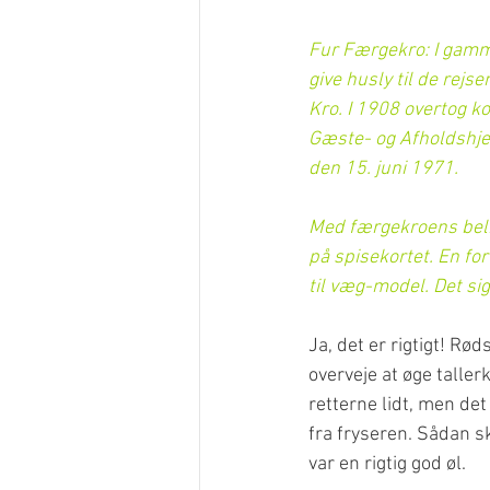
Fur Færgekro: I gamme
give husly til de rejs
Kro. I 1908 overtog k
Gæste- og Afholdshje
den 15. juni 1971.
Med færgekroens belig
på spisekortet. En fo
til væg-model. Det si
Ja, det er rigtigt! Rø
overveje at øge talle
retterne lidt, men det
fra fryseren. Sådan sk
var en rigtig god øl.