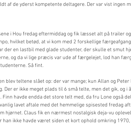
uldt af de yderst kompetente deltagere. Der var vist ingen 
e i Hou fredag eftermiddag og fik læsset alt på trailer og 
empo, hvilket betød, at vi kom med 2 forskellige færgeafgan
ar der en lastbil med glade studenter, der skulle et smut h
erne, og da vi lige præcis var ude af færgelejet, lod han fæ
studenterne. Så fint.
en blev teltene slået op: der var mange; kun Allan og Peter 
 Der er ikke meget plads til 6 små telte, men det gik, og i å
Finn havde endda det store telt med, da fru Lone også del
anlig lavet aftale med det hemmelige spisested fredag aft
m hjørnet. Claus fik en nærmest nostalgisk deja-vu oplevel
 han ikke havde været siden et kort ophold omkring 1970, 