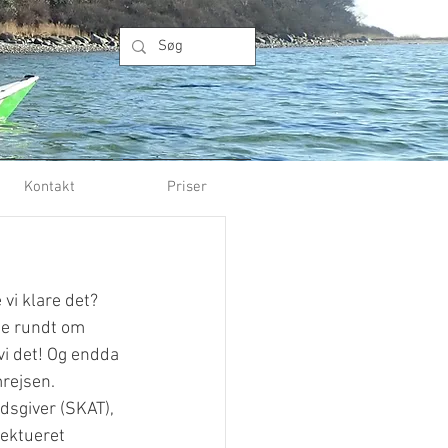
Kontakt
Priser
vi klare det? 
mme rundt om 
vi det! Og endda 
rejsen.
dsgiver (SKAT), 
ektueret 