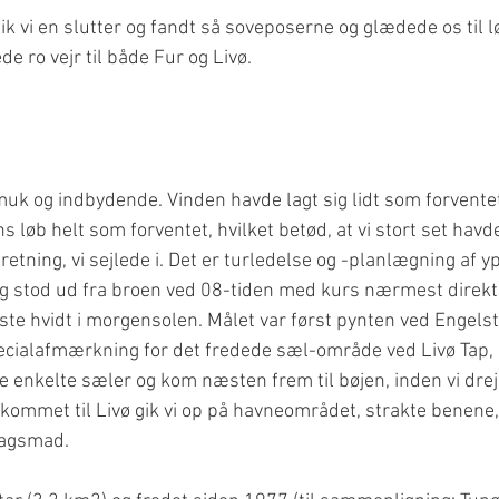
k vi en slutter og fandt så soveposerne og glædede os til 
de ro vejr til både Fur og Livø.
k og indbydende. Vinden havde lagt sig lidt som forvente
ns løb helt som forventet, hvilket betød, at vi stort set hav
etning, vi sejlede i. Det er turledelse og -planlægning af y
 og stod ud fra broen ved 08-tiden med kurs nærmest direkt
lyste hvidt i morgensolen. Målet var først pynten ved Engels
pecialafmærkning for det fredede sæl-område ved Livø Tap,
 enkelte sæler og kom næsten frem til bøjen, inden vi dre
kommet til Livø gik vi op på havneområdet, strakte benene, 
dagsmad.