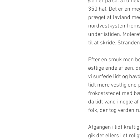
Øen er på ca. 320 hek
350 ha). Det er en me
præget af lavland med
nordvestkysten frems
under istiden. Moleret
til at skride. Strand
Efter en smuk men beg
østlige ende af øen, 
vi surfede lidt og hav
lidt mere vestlig end 
frokoststedet med bæn
da lidt vand i nogle 
folk, der tog verden r
Afgangen i lidt krafti
gik det ellers i et ro