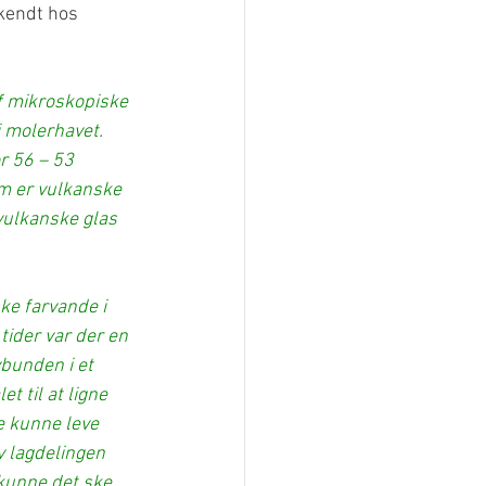
kendt hos 
af mikroskopiske 
 molerhavet. 
r 56 – 53 
om er vulkanske 
vulkanske glas 
e farvande i 
tider var der en 
bunden i et 
 til at ligne 
e kunne leve 
v lagdelingen 
kunne det ske, 