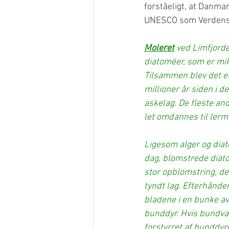
forståeligt, at Danma
UNESCO som Verdens
Moleret
 ved Limfjorde
diatoméer, som er mik
Tilsammen blev det et 
millioner år siden i 
askelag. De fleste an
let omdannes til lerm
Ligesom alger og dia
dag, blomstrede diatom
stor opblomstring, de
tyndt lag. Efterhånde
bladene i en bunke avi
bunddyr. Hvis bundvan
forstyrret af bunddyr